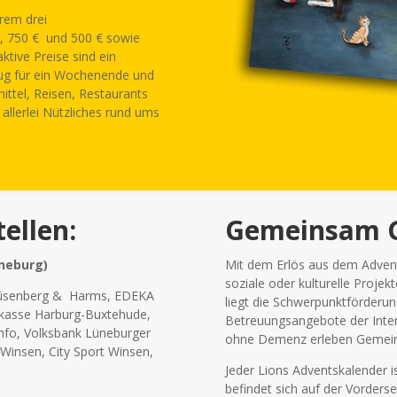
erem drei
€, 750 € und 500 € sowie
ktive Preise sind ein
zeug für ein Wochenende und
mittel, Reisen, Restaurants
allerlei Nützliches rund ums
ellen:
Gemeinsam G
üneburg)
Mit dem Erlös aus dem Adven
soziale oder kulturelle Projek
üsenberg & Harms, EDEKA
liegt die Schwerpunktförderun
rkasse Harburg-Buxtehude,
Betreuungsangebote der Inte
Info, Volksbank Lüneburger
ohne Demenz erleben Gemeins
insen, City Sport Winsen,
Jeder Lions Adventskalender is
befindet sich auf der Vorders