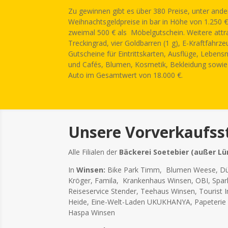
Zu gewinnen gibt es über 380 Preise, unter and
Weihnachtsgeldpreise in bar in Höhe von 1.250 
zweimal 500 € als Möbelgutschein. Weitere attra
Treckingrad, vier Goldbarren (1 g), E-Kraftfahr
Gutscheine für Eintrittskarten, Ausflüge, Lebens
und Cafés, Blumen, Kosmetik, Bekleidung sowie 
Auto im Gesamtwert von 18.000 €.
Unsere Vorverkaufsst
Alle Filialen der
Bäckerei Soetebier (außer L
In
Winsen:
Bike Park Timm, Blumen Weese, D
Kröger, Famila, Krankenhaus Winsen, OBI, Spa
Reiseservice Stender, Teehaus Winsen, Tourist 
Heide, Eine-Welt-Laden UKUKHANYA, Papeterie W
Haspa Winsen